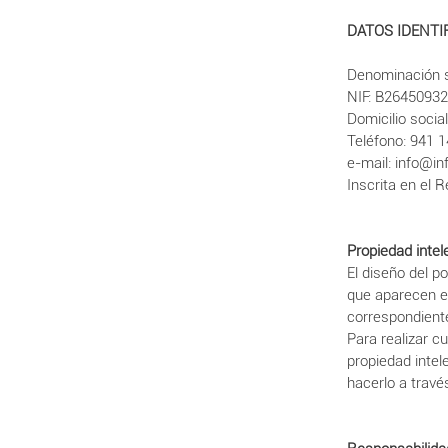
DATOS IDENTI
Denominación s
NIF: B2645093
Domicilio socia
Teléfono: 941 
e-mail: info@in
Inscrita en el 
Propiedad intele
El diseño del p
que aparecen e
correspondiente
Para realizar c
propiedad intel
hacerlo a travé