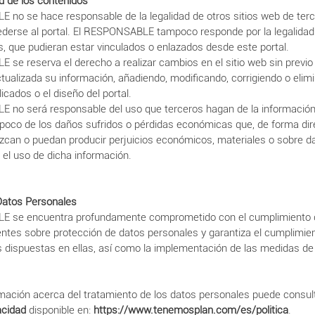
d de los contenidos
 no se hace responsable de la legalidad de otros sitios web de ter
derse al portal. El RESPONSABLE tampoco responde por la legalidad 
, que pudieran estar vinculados o enlazados desde este portal.
se reserva el derecho a realizar cambios en el sitio web sin previo 
ualizada su información, añadiendo, modificando, corrigiendo o elim
icados o el diseño del portal.
 no será responsable del uso que terceros hagan de la información
ampoco de los daños sufridos o pérdidas económicas que, de forma dir
uzcan o puedan producir perjuicios económicos, materiales o sobre d
el uso de dicha información.
Datos Personales
E se encuentra profundamente comprometido con el cumplimiento 
ntes sobre protección de datos personales y garantiza el cumplimien
s dispuestas en ellas, así como la implementación de las medidas de
mación acerca del tratamiento de los datos personales puede consul
acidad
disponible en:
https://www.tenemosplan.com/es/politica
.