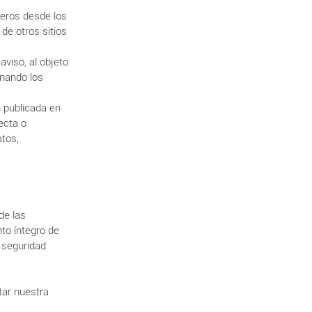
ceros desde los
de otros sitios
aviso, al objeto
inando los
 publicada en
ecta o
atos,
de las
to íntegro de
 seguridad
tar nuestra