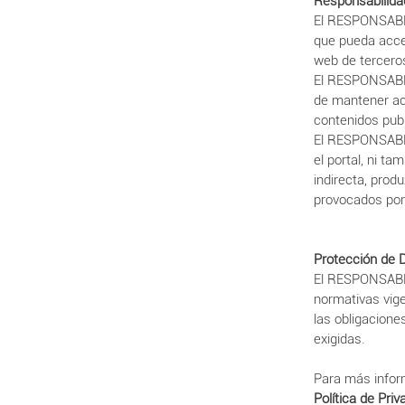
Responsabilida
El RESPONSABLE
que pueda acce
web de terceros
El RESPONSABLE 
de mantener act
contenidos publ
El RESPONSABLE
el portal, ni t
indirecta, prod
provocados por 
Protección de 
El RESPONSABL
normativas vige
las obligacione
exigidas.
Para más infor
Política de Priv