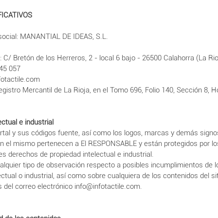
FICATIVOS
ocial: MANANTIAL DE IDEAS, S.L.
2
l: C/ Bretón de los Herreros, 2 - local 6 bajo - 26500 Calahorra (La Rio
145 057
fotactile.com
Registro Mercantil de La Rioja, en el Tomo 696, Folio 140, Sección 8,
ctual e industrial
ortal y sus códigos fuente, así como los logos, marcas y demás signos
n el mismo pertenecen a El RESPONSABLE y están protegidos por lo
s derechos de propiedad intelectual e industrial.
ualquier tipo de observación respecto a posibles incumplimientos de 
ectual o industrial, así como sobre cualquiera de los contenidos del s
s del correo electrónico info@infotactile.com.