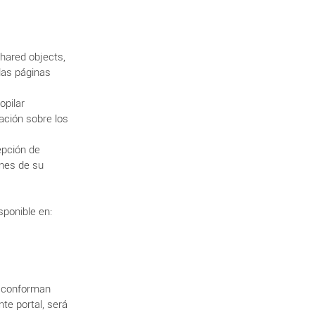
shared objects,
las páginas
opilar
ación sobre los
epción de
ones de su
sponible en:
ue conforman
nte portal, será