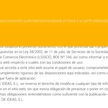
shopping_cart
 para mostrarte publicidad personalizada en basa a un perfil elaborad
IDEAS, S.L.
, responsable del sitio web, en adelante RESPONSABLE,
los usuarios el presente documento, con el que pretende dar cumplim
spuestas en la Ley 34/2002, de 11 de julio, de Servicios de la Socieda
de Comercio Electrónico (LSSICE), BOE Nº 166, así como informar a t
tio web respecto a cuáles son las condiciones de uso.
ue acceda a este sitio web asume el papel de usuario, comprometié
umplimiento riguroso de las disposiciones aquí indicadas, así como a
que fuera de aplicación.
DEAS, S.L. se reserva el derecho de modificar cualquier tipo de in
r en el sitio web, sin que exista obligación de preavisar o poner en 
chas obligaciones, entendiéndose como suficiente con la publicación e
DE IDEAS, S.L..