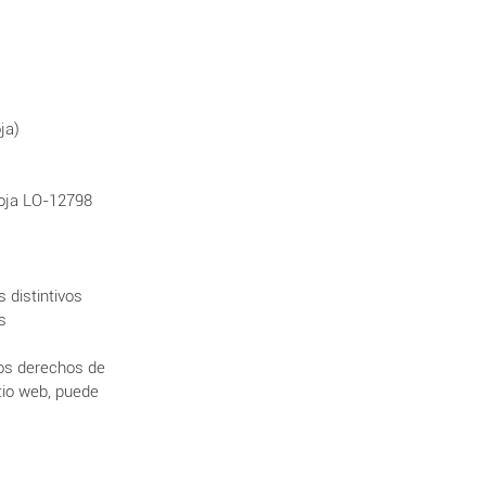
ja)
 Hoja LO-12798
 distintivos
s
los derechos de
itio web, puede